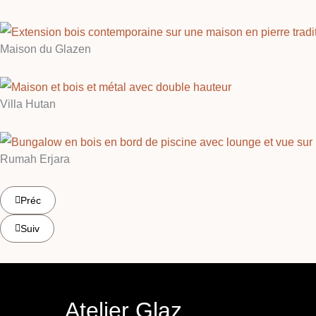
Maison du Glazen
Villa Hutan
Rumah Erjara
Préc
Suiv
Atelier Glaz