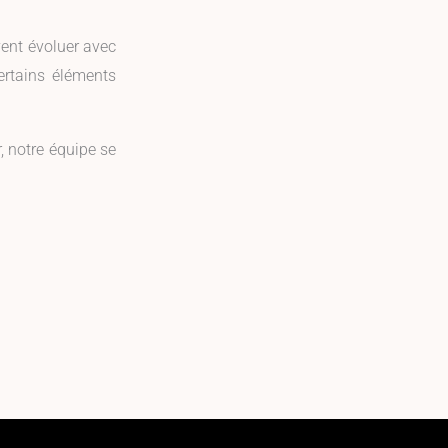
vent évoluer avec
ertains éléments
, notre équipe se