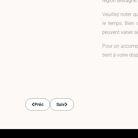
région Bretagne.
Veuillez noter q
le temps. Bien 
peuvent varier s
Pour un accompag
tient à votre di
Préc
Suiv