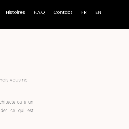
Histoires
F.A.Q
Contact
FR
EN
 mais vous ne
chitecte ou à un
der, ce qui est