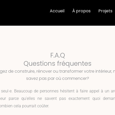
Accueil
À propos
Projets
F.A.Q
Questions fréquentes
ez de construire, rénover ou transformer votre intérieur,
savez pas par où commencer?
 seul·e. Beaucoup de personnes hésitent à faire appel à un ar
érieur parce qu’elles ne savent pas exactement quoi deman
combien cela pourrait coûter.