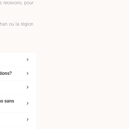
s recevons, pour
ihan ou la région
tions?
ns sans