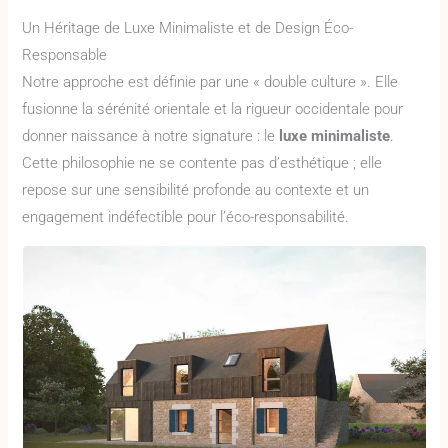
Un Héritage de Luxe Minimaliste et de Design Éco-
Responsable
Notre approche est définie par une « double culture ». Elle
fusionne la sérénité orientale et la rigueur occidentale pour
donner naissance à notre signature : le
luxe minimaliste
.
Cette philosophie ne se contente pas d’esthétique ; elle
repose sur une sensibilité profonde au contexte et un
engagement indéfectible pour l’éco-responsabilité.