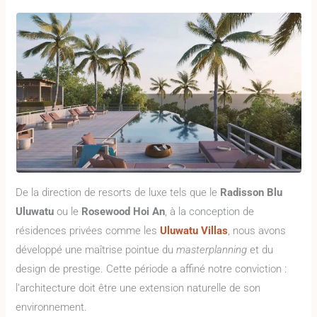
De la direction de resorts de luxe tels que le
Radisson Blu
Uluwatu
ou le
Rosewood Hoi An
, à la conception de
résidences privées comme les
Uluwatu Villas
, nous avons
développé une maîtrise pointue du
masterplanning
et du
design de prestige. Cette période a affiné notre conviction :
l’architecture doit être une extension naturelle de son
environnement.