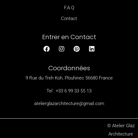
F.A.Q
Contact
Entrer en Contact
F
I
P
L
a
n
i
i
c
s
n
n
e
t
t
k
Coordonnées
b
a
e
e
o
g
r
d
9 Rue du Treh Koh, Plouhinec 56680 France
o
r
e
i
k
a
s
n
Tel : +33 6 99 33 55 13
m
t
atelierglazarchitecture@gmail.com
© Atelier Glaz
Architecture