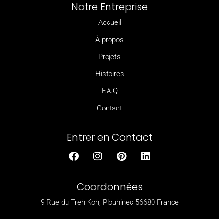
Notre Entreprise
Accueil
À propos
Projets
Histoires
F.A.Q
Contact
Entrer en Contact
F
I
P
L
a
n
i
i
c
s
n
n
e
t
t
k
Coordonnées
b
a
e
e
o
g
r
d
9 Rue du Treh Koh, Plouhinec 56680 France
o
r
e
i