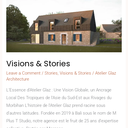
Stories
Visions & Stories
Leave a Comment
/
Stories
,
Visions & Stories
/
Atelier Glaz
Architecture
L’Essence d’Atelier Glaz : Une Vision Globale, un Ancrage
Local Des Tropiques de l’Asie du Sud-Est aux Rivages du
Morbihan L’histoire de l’Atelier Glaz prend racine sous
d’autres latitudes. Fondée en 2019 à Bali sous le nom de M
Plus T Studio, notre agence est le fruit de 25 ans d’expertise