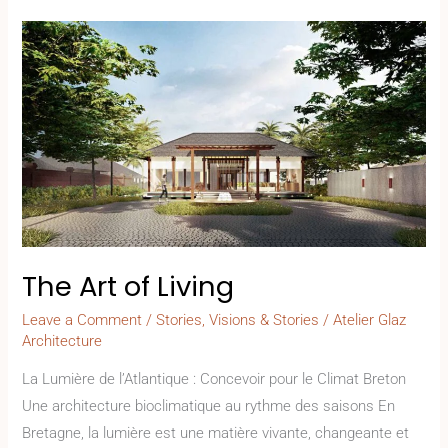
The
Art
of
Living
The Art of Living
Leave a Comment
/
Stories
,
Visions & Stories
/
Atelier Glaz
Architecture
La Lumière de l’Atlantique : Concevoir pour le Climat Breton
Une architecture bioclimatique au rythme des saisons En
Bretagne, la lumière est une matière vivante, changeante et