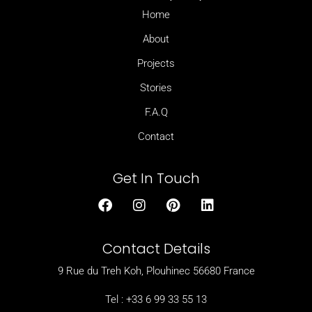
Home
About
Projects
Stories
F.A.Q
Contact
Get In Touch
F
I
P
L
a
n
i
i
c
s
n
n
e
t
t
k
Contact Details
b
a
e
e
o
g
r
d
9 Rue du Treh Koh, Plouhinec 56680 France
o
r
e
i
k
a
s
n
Tel : +33 6 99 33 55 13
m
t